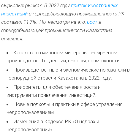
сырьевых рынках. В 2022 году
приток иностранных
инвестиций
в
горнодобывающ
у
ю
промышленност
ь
РК
составил 11,7%.
Но
,
несмотря на эт
о
,
рост
в
горнодобывающей промышленности Казахстана
снизился.
Казахстан в мировом минерально-сырьевом
производстве. Тенденции, вызовы, возможности.
Производственные и экономические показатели в
горнорудной отрасли Казахстана в 2022 году.
Приоритеты для обеспечения роста и
инструменты привлечения инвестиций.
Новые подходы и практики в сфере управления
недропользованием.
Изменения в Кодексе РК «О недрах и
недропользовании»