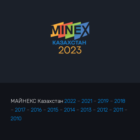
МАЙНЕКС Казахстан
2022
–
2021
–
2019
–
2018
–
2017
–
2016
–
2015
–
2014
–
2013
–
2012
–
2011
–
2010