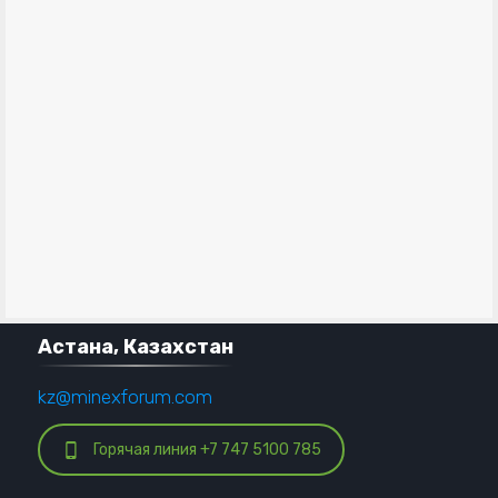
Астана, Казахстан
kz@minexforum.com
Горячая линия +7 747 5100 785