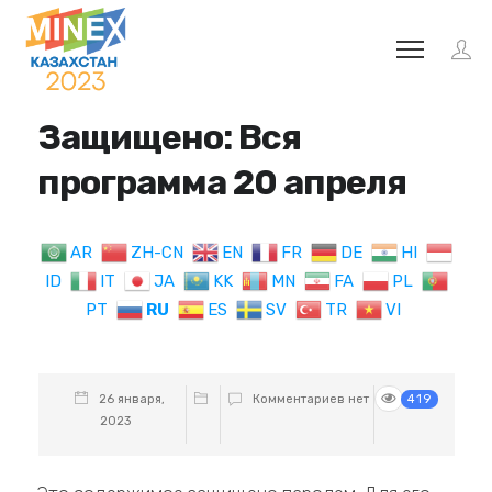
Защищено: Вся
программа 20 апреля
AR
ZH-CN
EN
FR
DE
HI
ID
IT
JA
KK
MN
FA
PL
PT
RU
ES
SV
TR
VI
26 января,
Комментариев нет
419
2023