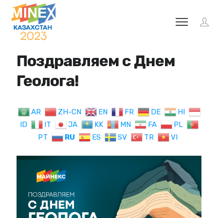
Поздравляем с Днем
Геолога!
AR
ZH-CN
EN
FR
DE
HI
ID
IT
JA
KK
MN
FA
PL
PT
RU
ES
SV
TR
VI