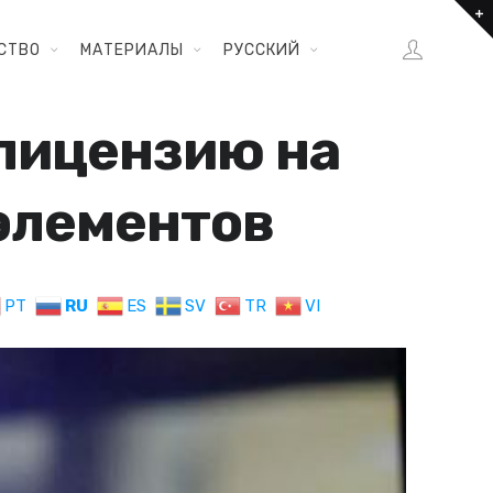
СТВО
МАТЕРИАЛЫ
РУССКИЙ
лицензию на
элементов
PT
RU
ES
SV
TR
VI