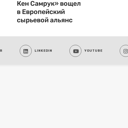
Кен Самрук» вощел
в Европейский
сырьевой альянс
ER
LINKEDIN
YOUTUBE