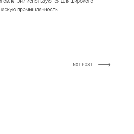
говле. Они используются для широкого
ическую промышленность.
NXT POST