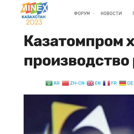
ФОРУМ
НОВОСТИ
Казатомпром х
производство
AR
ZH-CN
EN
FR
DE