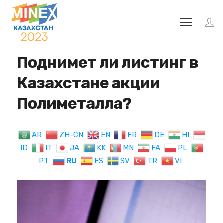
Поднимет ли листинг в
Казахстане акции
Полиметалла?
AR
ZH-CN
EN
FR
DE
HI
ID
IT
JA
KK
MN
FA
PL
PT
RU
ES
SV
TR
VI