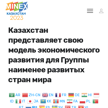
Казахстан
представляет свою
модель экономического
развития для Группы
наименее развитых
стран мира
AR
ZH-CN
EN
FR
DE
HI
ID
IT
JA
KK
MN
FA
PL
PT
RU
ES
SV
TR
VI