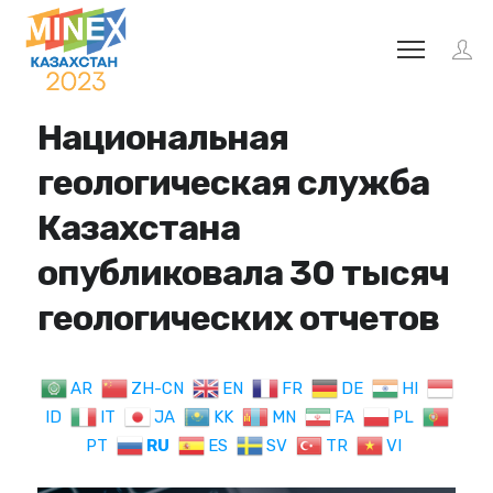
Национальная
геологическая служба
Казахстана
опубликовала 30 тысяч
геологических отчетов
AR
ZH-CN
EN
FR
DE
HI
ID
IT
JA
KK
MN
FA
PL
PT
RU
ES
SV
TR
VI