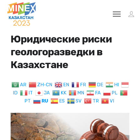
Юридические риски
геологоразведки в
Казахстане
AR
ZH-CN
EN
FR
DE
HI
ID
IT
JA
KK
MN
FA
PL
PT
RU
ES
SV
TR
VI