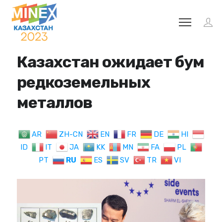
Казахстан ожидает бум
редкоземельных
металлов
AR
ZH-CN
EN
FR
DE
HI
ID
IT
JA
KK
MN
FA
PL
PT
RU
ES
SV
TR
VI