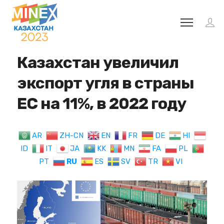
Казахстан увеличил
экспорт угля в страны
ЕС на 11%, в 2022 году
AR
ZH-CN
EN
FR
DE
HI
ID
IT
JA
KK
MN
FA
PL
PT
RU
ES
SV
TR
VI