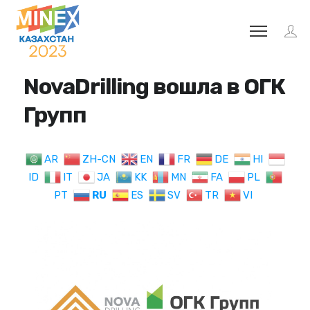
NovaDrilling вошла в ОГК
Групп
AR
ZH-CN
EN
FR
DE
HI
ID
IT
JA
KK
MN
FA
PL
PT
RU
ES
SV
TR
VI